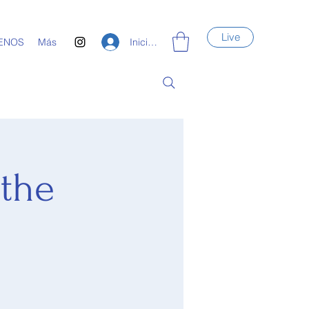
Live
Iniciar sesión
ENOS
Más
 the