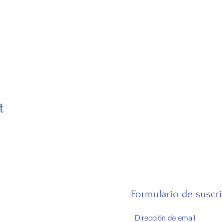
t
E
Formulario de suscr