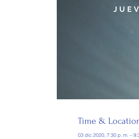
Time & Locatio
03 dic 2020, 7:30 p. m. – 9