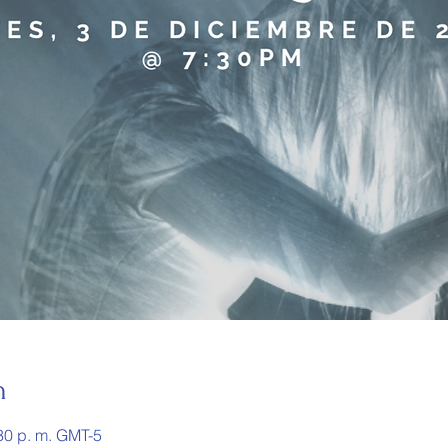
n
:30 p. m. GMT-5