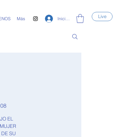
Live
Iniciar sesión
ENOS
Más
108
JO EL
A MUJER
 DE SU