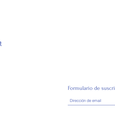
t
E
Formulario de suscr